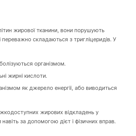
літин жирової тканини, вони порушують
і переважно складаються з тригліцеридів. У
болізуються організмом.
ьні жирні кислоти.
анізмом як джерело енергії, або виводиться
ажкодоступних жирових відкладень у
навіть за допомогою дієт і фізичних вправ.