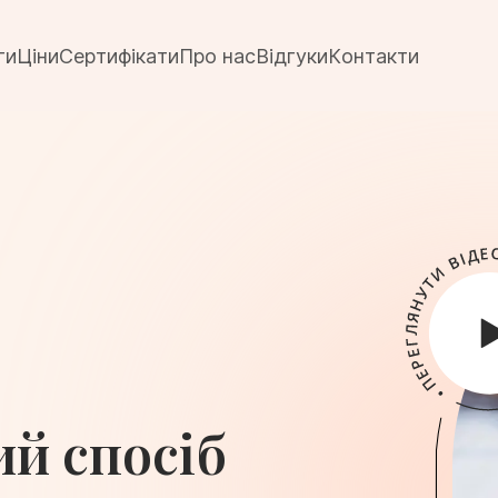
ги
Ціни
Сертифікати
Про нас
Відгуки
Контакти
ий спосіб