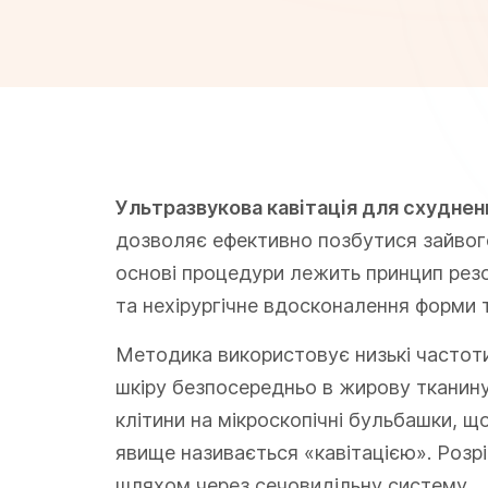
Ультразвукова кавітація для схуднен
дозволяє ефективно позбутися зайвого
основі процедури лежить принцип резо
та нехірургічне вдосконалення форми т
Методика використовує низькі частоти
шкіру безпосередньо в жирову тканину
клітини на мікроскопічні бульбашки, 
явище називається «кавітацією». Розр
шляхом через сечовидільну систему.