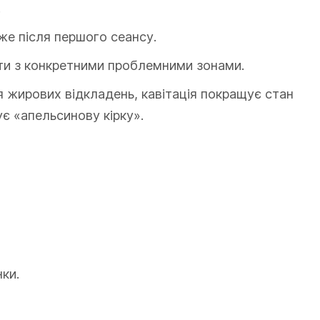
.
же після першого сеансу.
ти з конкретними проблемними зонами.
 жирових відкладень, кавітація покращує стан
є «апельсинову кірку».
ки.