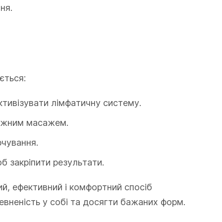
ня.
ється:
тивізувати лімфатичну систему.
ажним масажем.
чування.
б закріпити результати.
ий, ефективний і комфортний спосіб
евненість у собі та досягти бажаних форм.