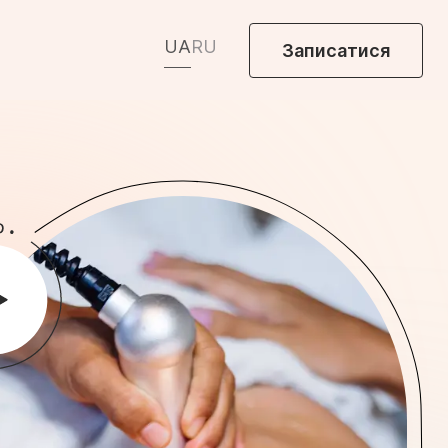
UA
RU
Записатися